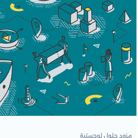
مزود حلول لوجستية