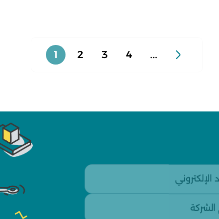
1
2
3
4
...