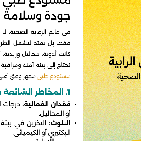
مستودع طبي آم
جودة وسلامة م
في عالم الرعاية الصحية، لا
فقط، بل يمتد ليشمل الطريقة
كانت أدوية، محاليل وريدية
تحتاج إلى بيئة آمنة ومراقبة 
مستودع طبي
مجهز وفق أعلى م
1. المخاطر الشائعة في التخزين الطبي
فقدان الفعالية:
درجات ال
أو المحاليل.
التلوث:
التخزين في بيئة
البكتيري أو الكيميائي.