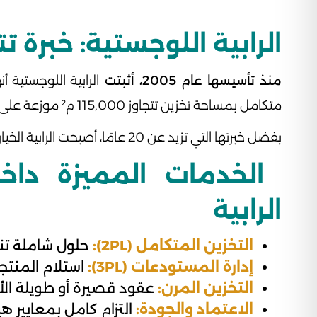
الرابية اللوجستية: خبرة ت
منذ تأسيسها عام 2005، أثبتت
الرابية اللوجستية
متكامل بمساحة تخزين تتجاوز 115,000 م² موزعة على جدة، الرياض، وخميس مشيط.
بفضل خبرتها التي تزيد عن 20 عامًا، أصبحت الرابية الخيار المفضل للمستشفيات، شركات الأدوية، وموردي المستلزمات الطبية الذين يبحثون عن حلول تخزين آمنة وفعالة.
الخدمات المميزة داخ
الرابية
التخزين المتكامل (2PL):
حلول شاملة تنا
إدارة المستودعات (3PL):
استلام المنتجا
التخزين المرن:
عقود قصيرة أو طويلة الأ
الاعتماد والجودة:
التزام كامل بمعايير هيئة الغذ