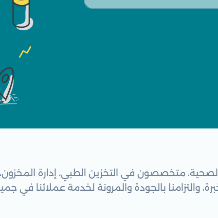
صحية، متخصصون في التخزين الطبي، إدارة المخزون، ا