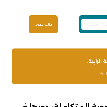
طلب خدمة
لرابية.
بية.