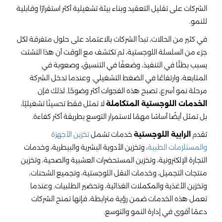
الشركات على تقليل التعقيد وبناء بيئة تشغيلية أكثر استقرارًا وقابلية
للنمو.
في كثير من الحالات، تبدأ الشركات بالاعتماد على حلول متفرقة لكل
جزء من السلسلة اللوجستية، ثم تكتشف مع الوقت أن هذا التشتت
يسبب بطئًا في التنفيذ، وضعفًا في التنسيق، وصعوبة في
المتابعة، وارتفاعًا في الضغط التشغيلي. وعندما تدخل الشركة
مرحلة نمو أسرع، تصبح هذه الفجوات أكثر وضوحًا. لذلك فإن
الخدمات اللوجستية المتكاملة
لا تمثل فقط تحسينًا تشغيليًا،
بل تمثل أيضًا أساسًا مهمًا لاستمرار التوسع بطريقة أكثر كفاءة.
تقدم
الرابية اللوجستية
خدمات تشمل
تخزين الأجهزة
والمستلزمات الطبية
، وتخزين الأدوية البشرية والبيطرية، وخدمات
التجارة الإلكترونية، وتخزين المستحضرات العشبية والصحية، وتخزين
منتجات التجميل، وخدمات النقل اللوجستية، وتجميع الشحنات،
وتخزين الأغذية والمكملات الغذائية، وتحضير الطلبيات. وعندما
تعمل هذه الخدمات ضمن رؤية مترابطة، فإنها تمنح الشركات
دعمًا أقوى في إدارة النمو والتوسع.