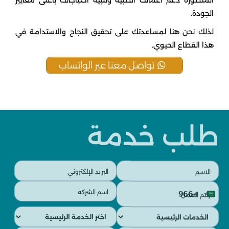
المتطورة دعم أعمالك الطبية وتلبية احتياجاتك بأعلى معايير
الجودة.
لذلك نحن هنا لمساعدتك على تحقيق النجاح والاستدامة في
هذا القطاع الحيوي.
تواصل معنا عبر الواتساب
طلب خدمة
البريد
الاسم
الإلكتروني
(مطلوب)
رقم
اسم
(مطلوب)
+966
العمل
الشركة
Saudi
(مطلوب)
(مطلوب)
الخدمات
الخدمات
Arabia
الفرعية
الرئيسية
+966